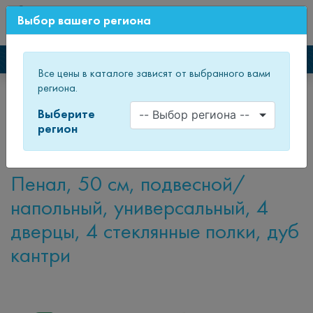
0
Выбор вашего региона
СВЕЖИЙ ДИЗАЙН МЕБЕЛИ
Каталог мебели
Все цены в каталоге зависят от выбранного вами
региона.
Главная
Каталог товаров
Мебель для ванных комнат
Пеналы и полупеналы
Пеналы
Пенал
Выберите
регион
Пенал
Пенал, 50 см, подвесной/
напольный, универсальный, 4
дверцы, 4 стеклянные полки, дуб
кантри