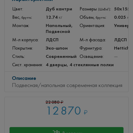
Дуб кантри
50x155
Цвет:
Размеры
:
(ШхВхГ)
12.74
0.025
Вес,
:
кг
Объем,
:
м
3
брутто
брутто
Напольный,
Универс
Монтаж:
Ориентация:
Подвесной
ЛДСП
ЛДСП
М-л корпуса:
М-л фасада:
Эко-шпон
Hettich
Покрытие:
Фурнитура:
Современный
Стиль:
Освещение:
—
4 дверцы, 4 стеклянные полки
Сист. хранения:
Описание
Подвесная/напольная современная коллекция
22 080
₽
12 870
₽