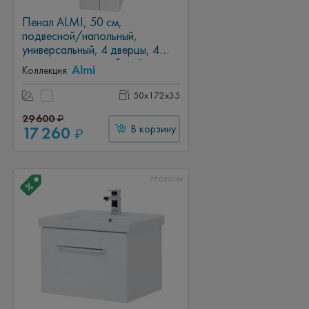
Пенал ALMI, 50 см,
подвесной/напольный,
универсальный, 4 дверцы, 4
стеклянные полки, белый глянец
Almi
Коллекция:
50x172x35
29 600
₽
17 260
В корзину
₽
77.0201W