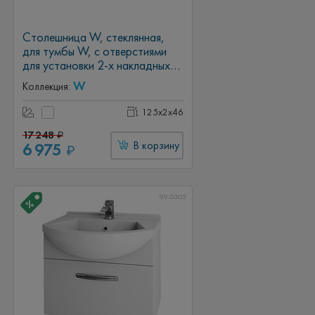
Столешница W, стеклянная,
для тумбы W, с отверстиями
для установки 2-х накладных
умывальников
W
Коллекция:
125x2x46
17 248
₽
6 975
В корзину
₽
99.0305