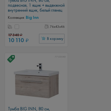
Тумба BIG INN, 80 см,
подвесная, 1 ящик + выдвижной
внутренний ящик, белый глянец
Big Inn
Коллекция:
76x43x46
17 340
₽
10 110
В корзину
₽
77.0204D
Тумба BIG INN, 80 см,