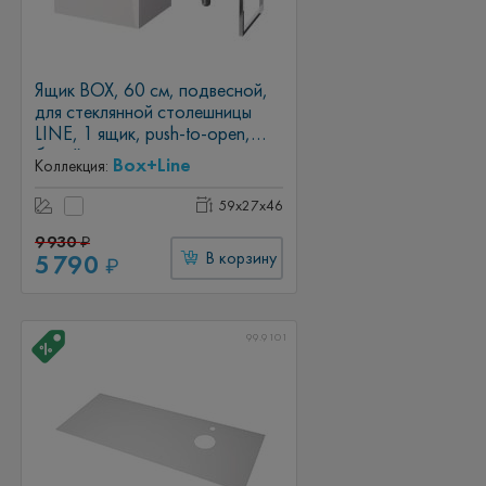
Ящик BOX, 60 см, подвесной,
для стеклянной столешницы
LINE, 1 ящик, push-to-open,
белый глянец
Box+Line
Коллекция:
59x27x46
9 930
₽
5 790
В корзину
₽
99.9101