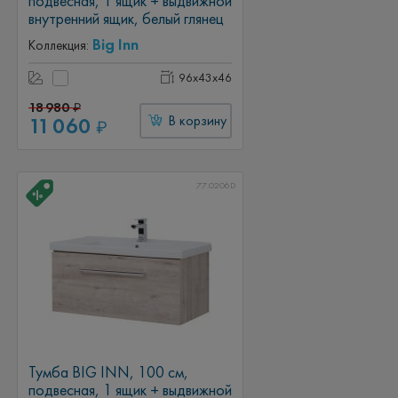
подвесная, 1 ящик + выдвижной
внутренний ящик, белый глянец
Big Inn
Коллекция:
96x43x46
18 980
₽
11 060
В корзину
₽
77.0206D
Тумба BIG INN, 100 см,
подвесная, 1 ящик + выдвижной