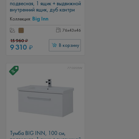
подвесная, 1 ящик + выдвижной
внутренний ящик, дуб кантри
Big Inn
Коллекция:
76x43x46
15 960
₽
9 310
В корзину
₽
77.0205W
Тумба BIG INN, 100 см,