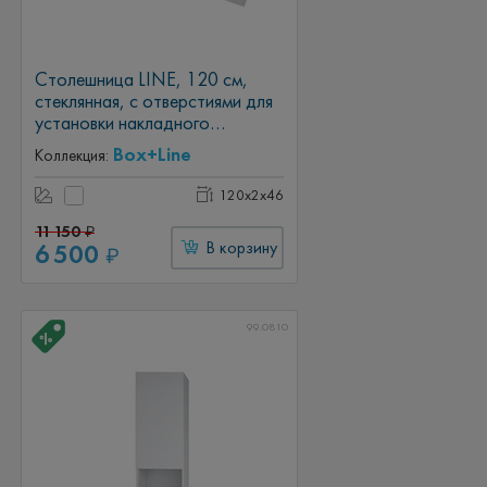
Столешница LINE, 120 см,
стеклянная, с отверстиями для
установки накладного
умывальника и смесителя,
Box+Line
Коллекция:
белая
120x2x46
11 150
₽
6 500
В корзину
₽
99.0810