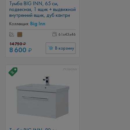
Тумба BIG INN, 65 см,
подвесная, 1 ящик + выдвижной
внутренний ящик, дуб кантри
Big Inn
Коллекция:
61x43x46
14 750
₽
8 600
В корзину
₽
77.0203W