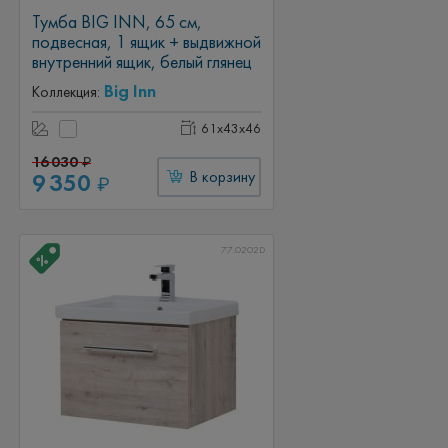
Тумба BIG INN, 65 см,
подвесная, 1 ящик + выдвижной
внутренний ящик, белый глянец
Big Inn
Коллекция:
61x43x46
16 030
₽
9 350
В корзину
₽
77.0202D