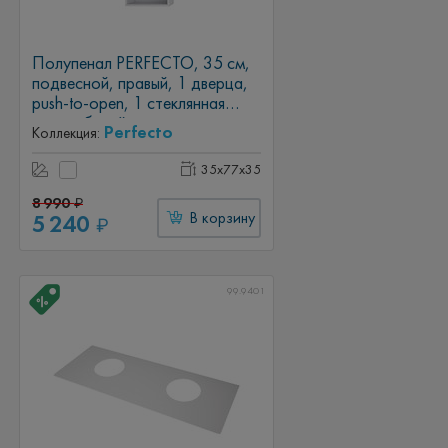
Полупенал PERFECTO, 35 см,
подвесной, правый, 1 дверца,
push-to-open, 1 стеклянная
полка, белый глянец
Perfecto
Коллекция:
35x77x35
8 990
₽
5 240
В корзину
₽
99.9401