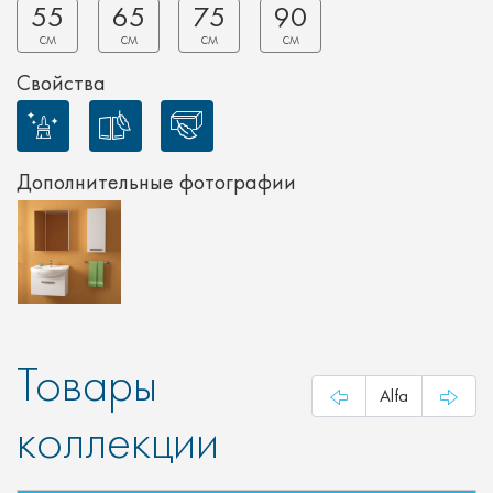
55
65
75
90
см
см
см
см
Свойства
Дополнительные фотографии
Товары
Alfa
коллекции