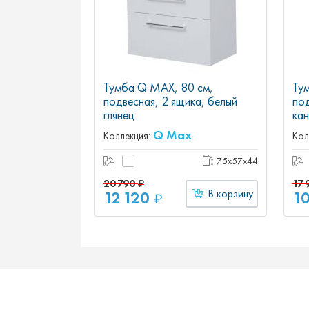
Тумба Q MAX, 80 см,
Ту
подвесная, 2 ящика, белый
под
глянец
кан
Q Max
Коллекция:
Кол
75x57x44
20 790
17 
₽
12 120
В корзину
1
₽