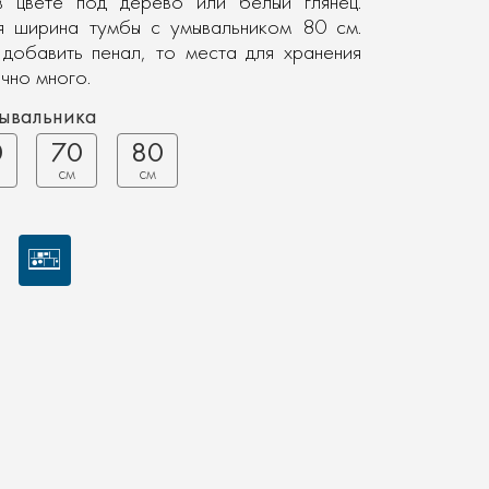
 цвете под дерево или белый глянец.
 ширина тумбы с умывальником 80 см.
 добавить пенал, то места для хранения
чно много.
мывальника
0
70
80
см
см