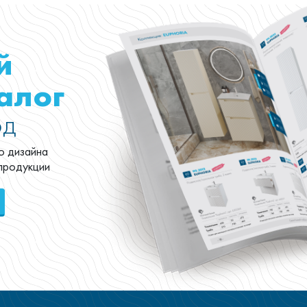
й
алог
од
о дизайна
 продукции