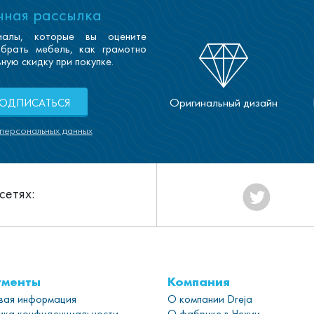
учная рассылка
иалы, которые вы оцените
ыбрать мебель, как грамотно
ную скидку при покупке.
Оригинальный дизайн
ОДПИСАТЬСЯ
персональных данных
сетях:
ументы
Компания
вая информация
О компании Dreja