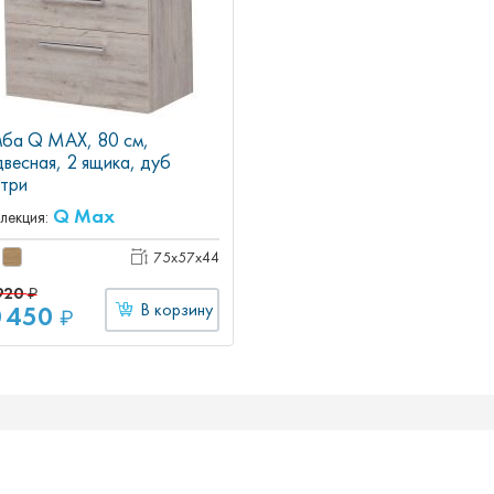
мба Q MAX, 80 см,
весная, 2 ящика, дуб
три
Q Max
лекция:
75x57x44
920
₽
0 450
В корзину
₽