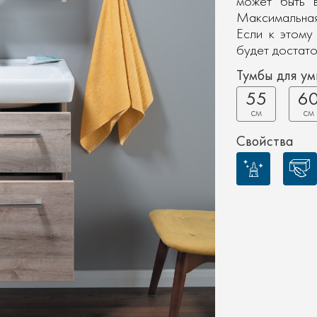
может быть в
Максимальная
Если к этому
будет достато
Тумбы для у
55
6
см
см
Свойства