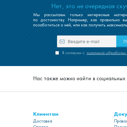
Нет, это не очередная ск
Мы рассылаем только интересные матер
по достоинству. Например, как правильно в
позаботиться о ней, или как получить максималь
П
Я согласен с
политикой обработки 
Нас также можно найти в социальных 
Клиентам
Док
Доставка
Право