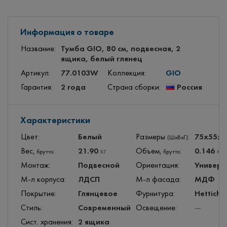
Информация о товаре
Тумба GIO, 80 см, подвесная, 2
Название:
ящика, белый глянец
77.0103W
GIO
Артикул:
Коллекция:
2 года
Россия
Гарантия:
Страна сборки:
Характеристики
Белый
75x55x
Цвет:
Размеры
:
(ШхВхГ)
21.90
0.146
Вес,
:
кг
Объем,
:
м
3
брутто
брутто
Подвесной
Универс
Монтаж:
Ориентация:
ЛДСП
МДФ
М-л корпуса:
М-л фасада:
Глянцевое
Hettich
Покрытие:
Фурнитура:
Современный
Стиль:
Освещение:
—
2 ящика
Сист. хранения: