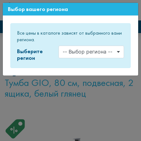
0
Выбор вашего региона
СВЕЖИЙ ДИЗАЙН МЕБЕЛИ
Каталог мебели
Все цены в каталоге зависят от выбранного вами
региона.
Главная
Каталог товаров
Мебель для ванных комнат
Подвесные и напольные тумбы
Тумба GIO
Выберите
регион
Тумба GIO
Тумба GIO, 80 см, подвесная, 2
ящика, белый глянец