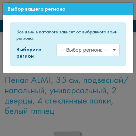
0
Выбор вашего региона
СВЕЖИЙ ДИЗАЙН МЕБЕЛИ
Каталог мебели
Все цены в каталоге зависят от выбранного вами
региона.
Главная
Каталог товаров
Мебель для ванных комнат
Пеналы и полупеналы
Пеналы
Пенал ALMI
Выберите
регион
Пенал ALMI
Пенал ALMI, 35 см, подвесной/
напольный, универсальный, 2
дверцы, 4 стеклянные полки,
белый глянец