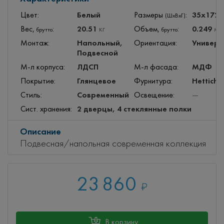
Белый
35x172
Цвет:
Размеры
:
(ШхВхГ)
20.51
0.249
Вес,
:
кг
Объем,
:
м
3
брутто
брутто
Напольный,
Универс
Монтаж:
Ориентация:
Подвесной
ЛДСП
МДФ
М-л корпуса:
М-л фасада:
Глянцевое
Hettich
Покрытие:
Фурнитура:
Современный
Стиль:
Освещение:
—
2 дверцы, 4 стеклянные полки
Сист. хранения:
Описание
Подвесная/напольная современная коллекция
23 860
₽
В корзину