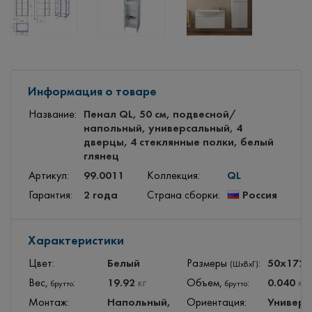
Информация о товаре
Пенал QL, 50 см, подвесной/
Название:
напольный, универсальный, 4
дверцы, 4 стеклянные полки, белый
глянец
99.0011
QL
Артикул:
Коллекция:
2 года
Россия
Гарантия:
Страна сборки:
Характеристики
Белый
50x172
Цвет:
Размеры
:
(ШхВхГ)
19.92
0.040
Вес,
:
кг
Объем,
:
м
3
брутто
брутто
Напольный,
Универс
Монтаж:
Ориентация: