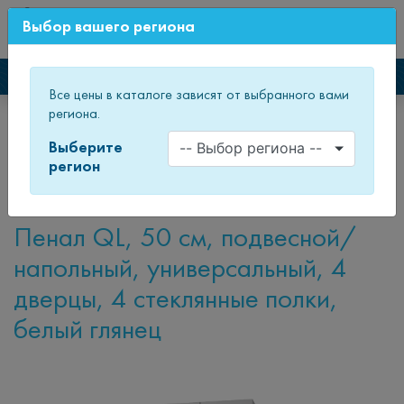
0
Выбор вашего региона
СВЕЖИЙ ДИЗАЙН МЕБЕЛИ
Каталог мебели
Все цены в каталоге зависят от выбранного вами
региона.
Главная
Каталог товаров
Мебель для ванных комнат
Пеналы и полупеналы
Пеналы
Пенал QL
Выберите
регион
Пенал QL
Пенал QL, 50 см, подвесной/
напольный, универсальный, 4
дверцы, 4 стеклянные полки,
белый глянец