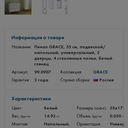
Информация о товаре
Пенал GRACE, 35 см, подвесной/
Название:
напольный, универсальный, 2
дверцы, 4 стеклянные полки, белый
глянец
99.0907
GRACE
Артикул:
Коллекция:
2 года
Россия
Гарантия:
Страна сборки:
Характеристики
Белый
35x172
Цвет:
Размеры
:
(ШхВхГ)
14.92
0.030
Вес,
:
кг
Объем,
:
м
3
брутто
брутто
Напольный,
Универс
Монтаж:
Ориентация: