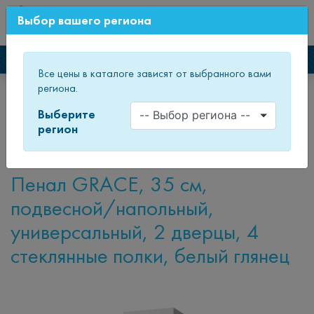
0
Выбор вашего региона
СВЕЖИЙ ДИЗАЙН МЕБЕЛИ
Каталог мебели
Все цены в каталоге зависят от выбранного вами
региона.
Главная
Каталог товаров
Мебель для ванных комнат
Пеналы и полупеналы
Пеналы
Пенал GRACE
Выберите
регион
Пенал GRACE
Пенал GRACE, 35 см,
подвесной/напольный,
универсальный, 2 дверцы, 4
стеклянные полки, белый глянец