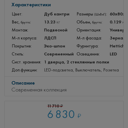
Характеристики
Дуб кантри
60x80x
Цвет:
Размеры
:
(ШхВхГ)
13.23
0.129
Вес,
:
кг
Объем,
:
м
3
брутто
брутто
Подвесной
Универс
Монтаж:
Ориентация:
ЛДСП
Зеркал
М-л корпуса:
М-л фасада:
Эко-шпон
Hettich
Покрытие:
Фурнитура:
Современный
LED
Стиль:
Освещение:
1 дверца, 2 стеклянные полки
Сист. хранения:
Доп.функции:
LED-подсветка, Выключатель, Розетка
Описание
Современная коллекция
11 710
₽
6 830
₽