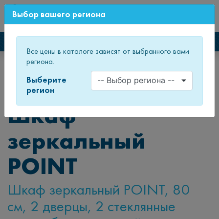
0
Выбор вашего региона
СВЕЖИЙ ДИЗАЙН МЕБЕЛИ
Каталог мебели
Все цены в каталоге зависят от выбранного вами
региона.
Главная
Каталог товаров
Мебель для ванных комнат
Зеркала и зеркальные шкафы
Зеркальные шкафы
Выберите
Шкаф зеркальный POINT
регион
Шкаф
зеркальный
POINT
Шкаф зеркальный POINT, 80
см, 2 дверцы, 2 стеклянные