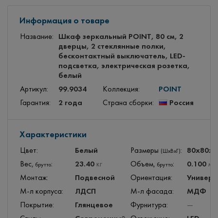
Информация о товаре
Шкаф зеркальный POINT, 80 см, 2
Название:
дверцы, 2 стеклянные полки,
бесконтактный выключатель, LED-
подсветка, электрическая розетка,
белый
99.9034
POINT
Артикул:
Коллекция:
2 года
Россия
Гарантия:
Страна сборки:
Характеристики
Белый
80x80x
Цвет:
Размеры
:
(ШхВхГ)
23.40
0.100
Вес,
:
кг
Объем,
:
м
3
брутто
брутто
Подвесной
Универс
Монтаж:
Ориентация:
ЛДСП
МДФ
М-л корпуса:
М-л фасада:
Глянцевое
Покрытие:
Фурнитура:
—