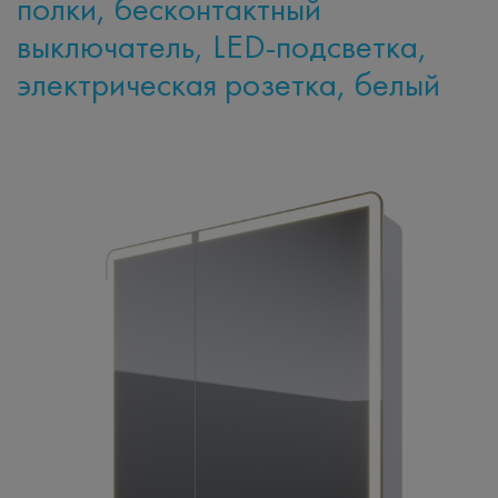
полки, бесконтактный
выключатель, LED-подсветка,
электрическая розетка, белый