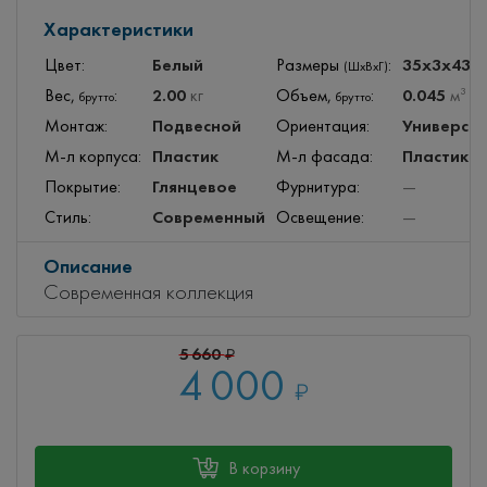
Характеристики
Белый
35x3x43
Цвет:
Размеры
:
с
(ШхВхГ)
2.00
0.045
Вес,
:
кг
Объем,
:
м
3
брутто
брутто
Подвесной
Универса
Монтаж:
Ориентация:
Пластик
Пластик
М-л корпуса:
М-л фасада:
Глянцевое
Покрытие:
Фурнитура:
—
Современный
Стиль:
Освещение:
—
Описание
Современная коллекция
5 660
₽
4 000
₽
В корзину