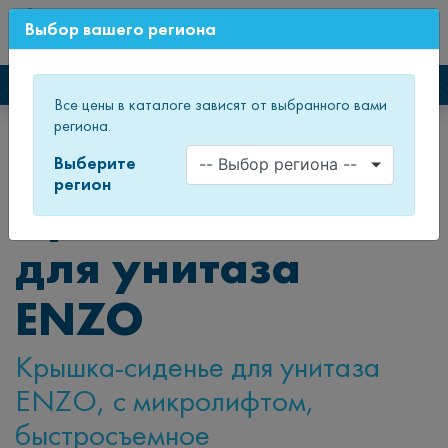
0
Выбор вашего региона
СВЕЖИЙ ДИЗАЙН МЕБЕЛИ
Каталог мебели
Все цены в каталоге зависят от выбранного вами
региона.
Главная
Каталог товаров
Мебель для ванных комнат
Унитазы
Крышка-сиденье для унитаза ENZO
Выберите
регион
Крышка-сиденье
для унитаза
ENZO
Крышка-сиденье для унитаза
ENZO, с микролифтом,
быстросъемное